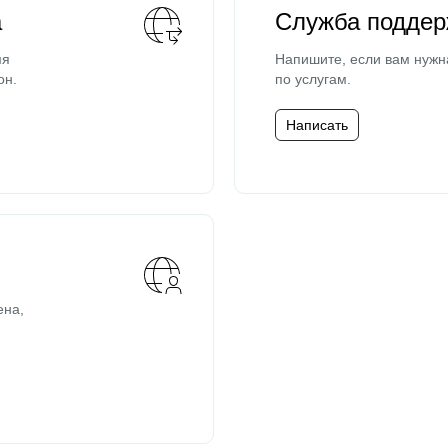
а
Служба поддер
мя
Напишите, если вам нужн
он.
по услугам.
Написать
ена,